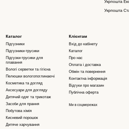
Укрпошта Екс
Укрпошта Ста
Каталог
Клієнтам
Підгузники
Вхід до кабінету
Підгузники-трусики
Каталог
Підгузки-трусики для
Про нас
плавання
Оплата і доставка
Вологі серветки та гігієна
Обмін та повернення
Пелюшки вологопоглинаючі
Контактна інформація
Косметика та догляд
Відгуки про магазин
Аксесуари для догляду
Публічна оферта
Дитячий одяг та трикотаж
Засоби для прання
Ми в соцмережах
Побутова хімія
Кисневий порошок
Дитяче харчування