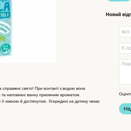
Новий від
 справжнє свято! При контакті з водою вона
Оцініт
ок та наповнює ванну приємним ароматом.
и її ніжною й доглянутою. Усередині на дитину чекає
На