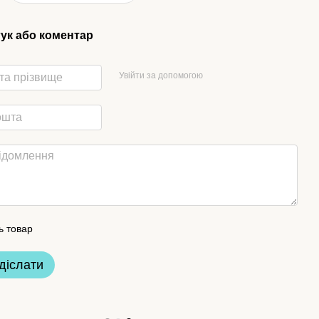
гук або коментар
Увійти за допомогою
ь товар
діслати