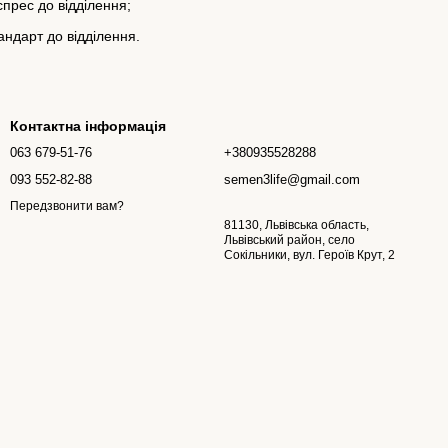
прес до відділення;
ндарт до відділення.
Контактна інформація
063 679-51-76
+380935528288
093 552-82-88
semen3life@gmail.com
Передзвонити вам?
81130, Львівська область,
Львівський район, село
Сокільники, вул. Героїв Крут, 2