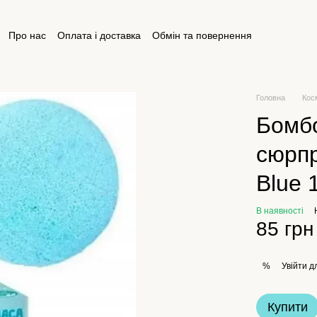
Про нас
Оплата і доставка
Обмін та повернення
ктна інформація
Відгуки про магазин
Публічна оферта
Головна
Кос
Бомбо
сюрп
Blue 
В наявності
85 грн
Увійти
дл
%
Купити