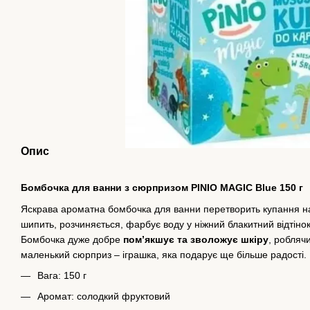
Опис
Бомбочка для ванни з сюрпризом PINIO MAGIC Blue 150 г
Яскрава ароматна бомбочка для ванни перетворить купання на
шипить, розчиняється, фарбує воду у ніжний блакитний відтін
Бомбочка дуже добре
пом’якшує та зволожує шкіру
, робляч
маленький сюрприз – іграшка, яка подарує ще більше радості.
Вага: 150 г
Аромат: солодкий фруктовий