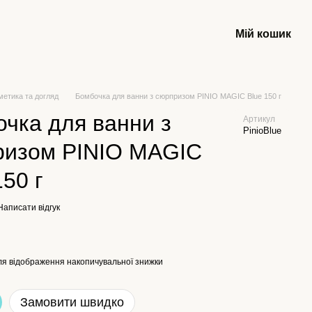
Мій кошик
метика та догляд
Бомбочка для ванни з сюрпризом PINIO MAGIC Blue 150 г
чка для ванни з
Артикул
PinioBlue
ризом PINIO MAGIC
150 г
Написати відгук
я відображення накопичувальної знижки
Замовити швидко