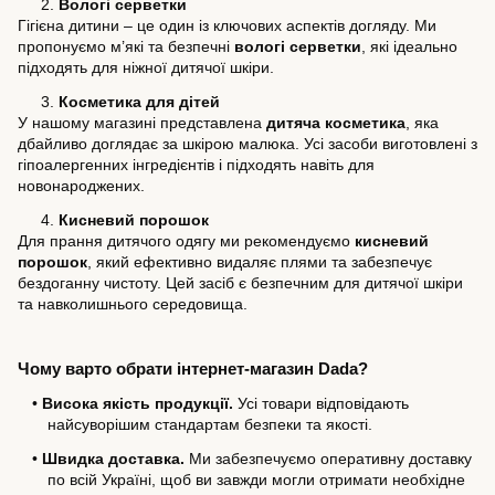
2.
Вологі серветки
Гігієна дитини – це один із ключових аспектів догляду. Ми 
пропонуємо м’які та безпечні 
вологі серветки
, які ідеально 
підходять для ніжної дитячої шкіри.
3.
Косметика для дітей
У нашому магазині представлена 
дитяча косметика
, яка 
дбайливо доглядає за шкірою малюка. Усі засоби виготовлені з 
гіпоалергенних інгредієнтів і підходять навіть для 
новонароджених.
4.
Кисневий порошок
Для прання дитячого одягу ми рекомендуємо 
кисневий 
порошок
, який ефективно видаляє плями та забезпечує 
бездоганну чистоту. Цей засіб є безпечним для дитячої шкіри 
та навколишнього середовища.
Чому варто обрати інтернет-магазин Dada?
•
Висока якість продукції.
 Усі товари відповідають 
найсуворішим стандартам безпеки та якості.
•
Швидка доставка.
 Ми забезпечуємо оперативну доставку 
по всій Україні, щоб ви завжди могли отримати необхідне 