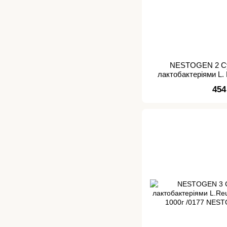
NESTOGEN 2 Су
лактобактеріями L. 
міс.600
454