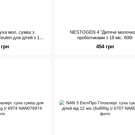
ха мол. суміш з
NESTOGEN 4 "Дитяче молочко
euteri для дітей з 12
пробіотиками з 18 міс. 600г
00г /0177
 грн
454 грн