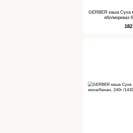
GERBER каша Суха м
ябл/моркваз 6
182