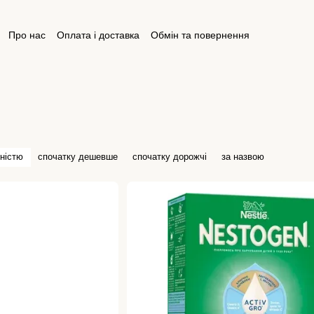
Про нас
Оплата і доставка
Обмін та повернення
ктна інформація
Відгуки про магазин
Публічна оферта
ністю
спочатку дешевше
спочатку дорожчі
за назвою