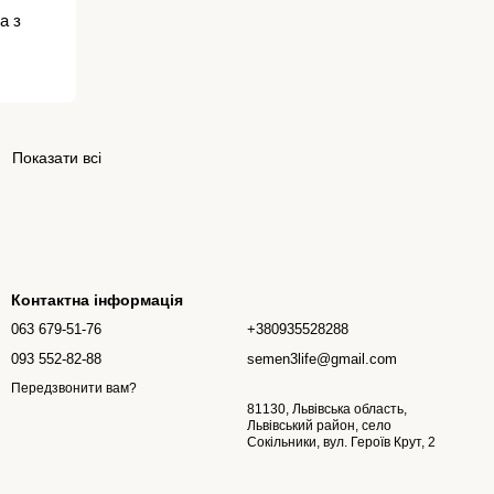
а з
Показати всі
Контактна інформація
063 679-51-76
+380935528288
093 552-82-88
semen3life@gmail.com
Передзвонити вам?
81130, Львівська область,
Львівський район, село
Сокільники, вул. Героїв Крут, 2