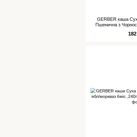
GERBER каша Суха
Пшенична з Чорносл
3
182