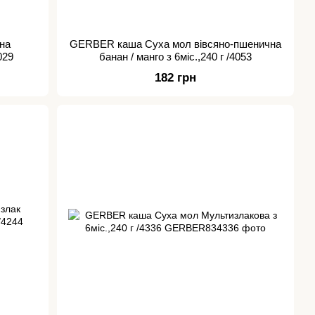
на
GERBER каша Суха мол вівсяно-пшенична
029
банан / манго з 6міс.,240 г /4053
182 грн