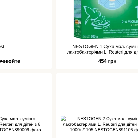
est
NESTOGEN 1 Суха мол. суміш
лактобактеріями L. Reuteri для ді
народж. до 6 міс.600г /7107
точнюйте
454 грн