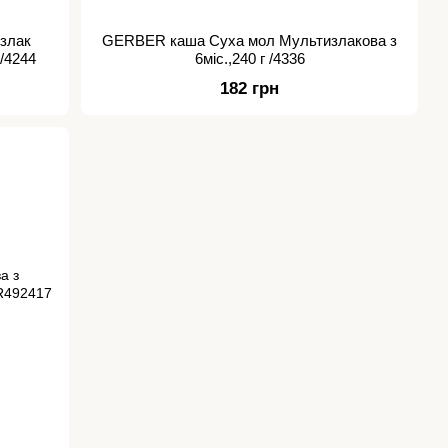
злак
GERBER каша Суха мол Мультизлакова з
 /4244
6міс.,240 г /4336
182 грн