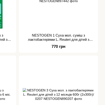
 з
NESTOGEN 1 Суха мол. суміш з
тей з
лактобактеріями L. Reuteri для дітей з
народження до 6 міс. 1000г /7442
770 грн