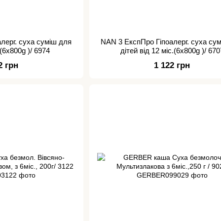
лерг. суха суміш для
NAN 3 ЕкспПро Гіпоалерг. суха су
.(6x800g )/ 6974
дітей від 12 міс.(6x800g )/ 670
2 грн
1 122 грн