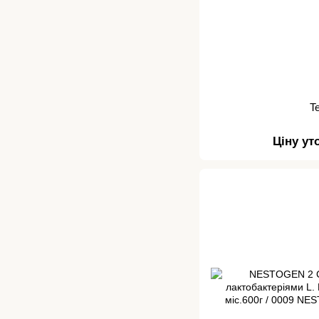
T
Ціну у