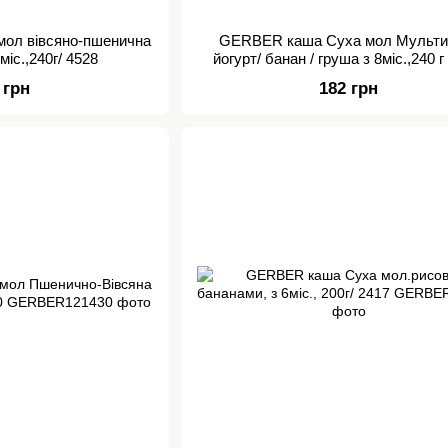
ол вівсяно-пшенична
GERBER каша Суха мол Мульти
міс.,240г/ 4528
йогурт/ банан / груша з 8міс.,240 г
 грн
182 грн