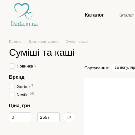
Перейти до основного контенту
Каталог
Каталог
Конта
Головна
Дитяче харчування
Суміші та каші
Суміші та каші
6
Новинка
за популяр
Сортування:
Бренд
7
Gerber
25
Nestle
Ціна, грн
Від Ціна, грн
До Ціна, грн
ОК