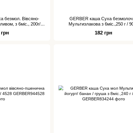
 безмол. Вівсяно-
GERBER каша Суха безмолоч
ивом, з 6міс., 200г/
Мультизлакова з 6міс.,250 г / 9
122
 грн
182 грн