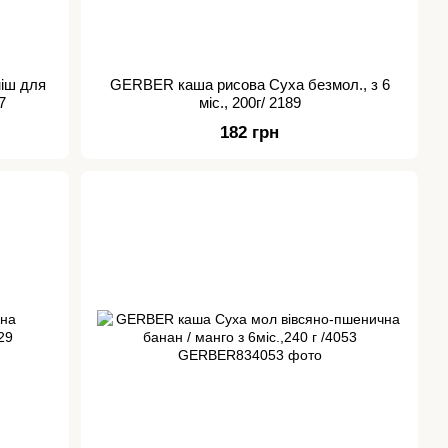
міш для
GERBER каша рисова Суха безмол., з 6
7
міс., 200г/ 2189
182 грн