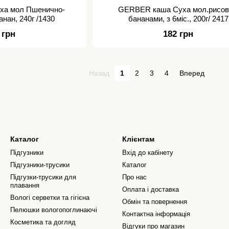
ха мол Пшенично-
GERBER каша Суха мол.рисов
анан, 240г /1430
бананами, з 6міс., 200г/ 2417
 грн
182 грн
Назад
1
2
3
4
Вперед
Каталог
Клієнтам
Підгузники
Вхід до кабінету
Підгузники-трусики
Каталог
Підгузки-трусики для
Про нас
плавання
Оплата і доставка
Вологі серветки та гігієна
Обмін та повернення
Пелюшки вологопоглинаючі
Контактна інформація
Косметика та догляд
Відгуки про магазин