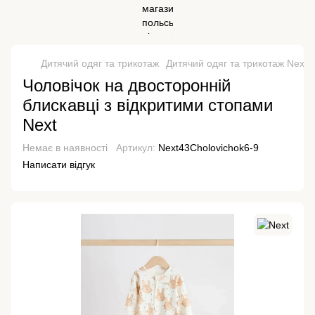
Дитячий одяг та трикотаж
Дитячий одяг та трикотаж Next
Чоловічок на двосторонній
блискавці з відкритими стопами
Next
Немає в наявності
Артикул:
Next43Cholovichok6-9
Написати відгук