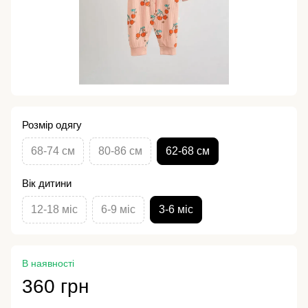
Розмір одягу
68-74 см
80-86 см
62-68 см
Вік дитини
12-18 міс
6-9 міс
3-6 міс
В наявності
360 грн