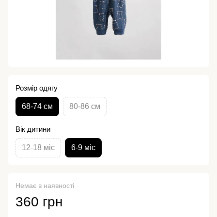
Розмір одягу
68-74 см
80-86 см
Вік дитини
12-18 міс
6-9 міс
Немає в наявності
360 грн