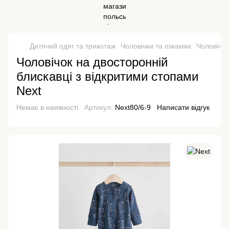
Дитячий одяг та трикотаж
Чоловічки та піжамки
Чоловічки
Чоловічок на двосторонній
блискавці з відкритими стопами
Next
Немає в наявності
Артикул:
Next80/6-9
Написати відгук