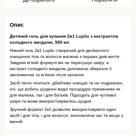
Опис
Дитячий гель для купання 2в1 Lupilu з екстрактом
солодкого мигдалю, 500 мл
Ніжний гель 2в1 Lupilu створений для делікатного
очищення тіла та волосся малюка з перших днів життя.
Завдяки м’якій формулі він не пересушує шкіру, а
екстракт солодкого мигдалю допомагає зберігати її
зволоженою та м’якою після купання.
Засіб легко піниться, дбайливо очищає та не подразнює
очі, що робить щоденні водні процедури приємними як
для малюка, так і для батьків. Підходить для чутливої
шкіри та може використовуватись щодня.
Зручний формат 2в1 дозволяє використовувати один
засіб і для тіла, і для волосся, економлячи час та місце у
ванній.