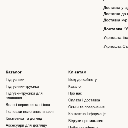
Доставка у в
Доставка до
Доставка кур
Доставка “
Укрпошта Екс
Укрпошта Ста
Каталог
Клієнтам
Підгузники
Вхід до кабінету
Підгузники-трусики
Каталог
Підгузки-трусики для
Про нас
плавання
Оплата і доставка
Вологі серветки та гігієна
Обмін та повернення
Пелюшки вологопоглинаючі
Контактна інформація
Косметика та догляд
Відгуки про магазин
Аксесуари для догляду
Публічна оферта