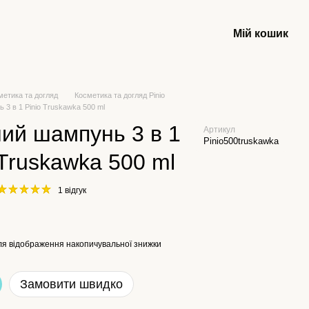
Мій кошик
метика та догляд
Косметика та догляд Pinio
 3 в 1 Pinio Truskawka 500 ml
ий шампунь 3 в 1
Артикул
Pinio500truskawka
 Truskawka 500 ml
1 відгук
я відображення накопичувальної знижки
Замовити швидко