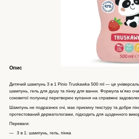
Опис
Дитячий шампунь 3 в 1 Pinio Truskawka 500 ml — це універсальн
шампунь, гель для душу та пінку для ванни. Формула м’яко оч
соковитої полуниці перетворює купання на справжнє задоволе
Шампунь не подразнює очі, має приємну текстуру та добре пінит
протестований дерматологами, підходить для щоденного вико
Переваги:
3 в 1: шампунь, гель, пінка