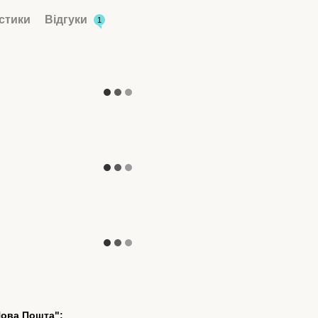
стики
Відгуки
1
Нова Пошта":