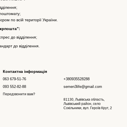
ідділення;
 поштомату;
’єром по всій території України.
Укрпошта”:
прес до відділення;
ндарт до відділення.
Контактна інформація
063 679-51-76
+380935528288
093 552-82-88
semen3life@gmail.com
Передзвонити вам?
81130, Львівська область,
Львівський район, село
Сокільники, вул. Героїв Крут, 2