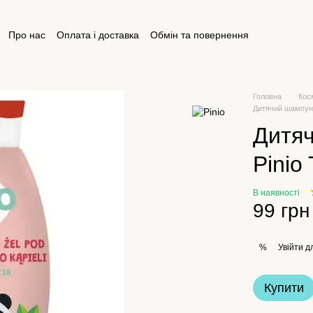
Про нас
Оплата і доставка
Обмін та повернення
ктна інформація
Відгуки про магазин
Публічна оферта
Головна
Кос
Дитячий шампунь
Дитяч
Pinio
В наявності
99 грн
Увійти
дл
%
Купити