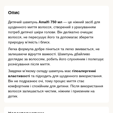
Опис
Дитячий шампунь
Amalfi
750 мл
— це ніжний засіб для
щоденного миття волосся, створений з урахуванням
потреб дитячої шкіри голови. Він делікатно очищає
волосся, не пересушує його та допомагає зберегти
природну м’якість і блиск.
Легка формула добре піниться та легко змивається, не
залишаючи відчуття важкості. Шампунь дбайливо
доглядає за волоссям, робить його слухняним і полегшує
розчісування після миття.
Завдяки м’якому складу шампунь має
гіпоалергенні
властивості
та підходить для щоденного використання.
Він не подразнює очі, тому процес миття стає
комфортним і спокійним для дитини. Після використання
волосся залишається чистим, ніжним і приємним на
дотик.