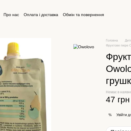
Про нас
Оплата і доставка
Обмін та повернення
ктна інформація
Відгуки про магазин
Публічна оферта
Головна
Дит
Фруктове пюре Ow
Фрук
Owolo
грушк
Немає в наявн
47 грн
Увійти
дл
%