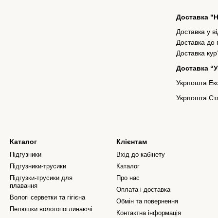
Доставка "
Доставка у в
Доставка до
Доставка кур
Доставка “
Укрпошта Екс
Укрпошта Ста
Каталог
Клієнтам
Підгузники
Вхід до кабінету
Підгузники-трусики
Каталог
Підгузки-трусики для
Про нас
плавання
Оплата і доставка
Вологі серветки та гігієна
Обмін та повернення
Пелюшки вологопоглинаючі
Контактна інформація