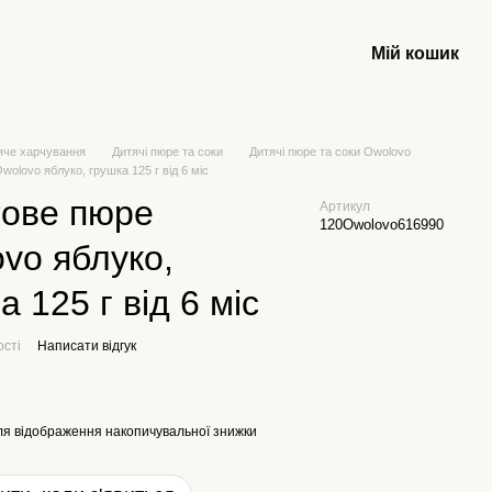
Мій кошик
яче харчування
Дитячі пюре та соки
Дитячі пюре та соки Owolovo
olovo яблуко, грушка 125 г від 6 міс
тове пюре
Артикул
120Owolovo616990
vo яблуко,
а 125 г від 6 міс
ості
Написати відгук
я відображення накопичувальної знижки