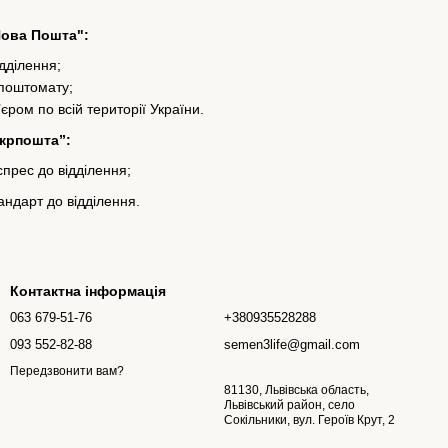
Нова Пошта":
ідділення;
 поштомату;
’єром по всій території України.
Укрпошта”:
прес до відділення;
ндарт до відділення.
Контактна інформація
063 679-51-76
+380935528288
093 552-82-88
semen3life@gmail.com
Передзвонити вам?
81130, Львівська область,
Львівський район, село
Сокільники, вул. Героїв Крут, 2