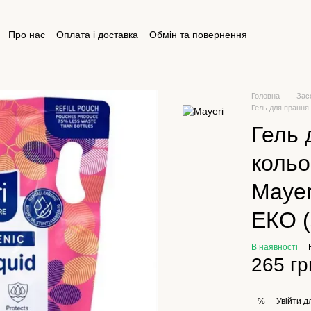
Про нас
Оплата і доставка
Обмін та повернення
ктна інформація
Відгуки про магазин
Публічна оферта
Головна
Зас
Гель для прання
Гель 
кольо
Mayer
ЕКО (
В наявності
265 гр
Увійти
дл
%