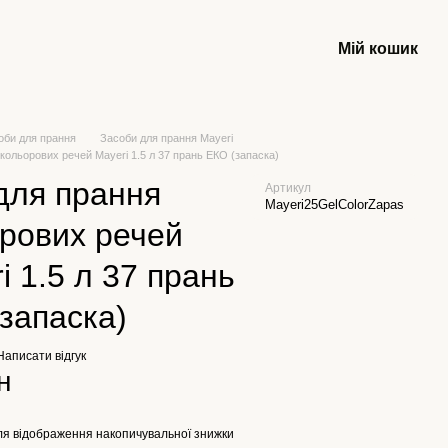
Мій кошик
оби для прання
Засоби для прання Mayeri
 кольорових речей Mayeri 1.5 л 37 прань ЕКО (запаска)
для прання
Артикул
Mayeri25GelColorZapas
рових речей
i 1.5 л 37 прань
запаска)
Написати відгук
н
я відображення накопичувальної знижки