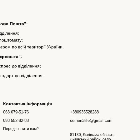
Нова Пошта":
ідділення;
 поштомату;
’єром по всій території України.
Укрпошта”:
прес до відділення;
ндарт до відділення.
Контактна інформація
063 679-51-76
+380935528288
093 552-82-88
semen3life@gmail.com
Передзвонити вам?
81130, Львівська область,
Львівський район, село