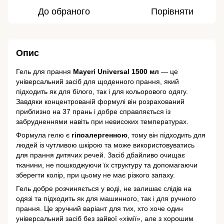
До обраного
Порівняти
Опис
Гель для прання
Mayeri
Universal 1500 мл
— це
універсальний засіб для щоденного прання, який
підходить як для білого, так і для кольорового одягу.
Завдяки концентрованій формулі він розрахований
приблизно на 37 прань і добре справляється із
забрудненнями навіть при невисоких температурах.
Формула гелю є
гіпоалергенною
, тому він підходить для
людей із чутливою шкірою та може використовуватись
для прання дитячих речей. Засіб дбайливо очищає
тканини, не пошкоджуючи їх структуру та допомагаючи
зберегти колір, при цьому не має різкого запаху.
Гель добре розчиняється у воді, не залишає слідів на
одязі та підходить як для машинного, так і для ручного
прання. Це зручний варіант для тих, хто хоче один
універсальний засіб без зайвої «хімії», але з хорошим