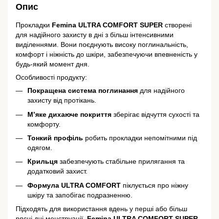
Опис
Прокладки
Femina ULTRA COMFORT SUPER
створені
для надійного захисту в дні з більш інтенсивними
виділеннями. Вони поєднують високу поглинальність,
комфорт і ніжність до шкіри, забезпечуючи впевненість у
будь-який момент дня.
Особливості продукту:
Покращена система поглинання
для надійного
захисту від протікань.
М’яке дихаюче покриття
зберігає відчуття сухості та
комфорту.
Тонкий профіль
робить прокладки непомітними під
одягом.
Крильця
забезпечують стабільне прилягання та
додатковий захист.
Формула ULTRA COMFORT
піклується про ніжну
шкіру та запобігає подразненню.
Підходять для використання вдень у перші або більш
рясні дні менструації.
Femina ULTRA COMFORT SUPER