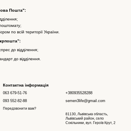
Нова Пошта":
ідділення;
 поштомату;
’єром по всій території України.
Укрпошта”:
прес до відділення;
ндарт до відділення.
Контактна інформація
063 679-51-76
+380935528288
093 552-82-88
semen3life@gmail.com
Передзвонити вам?
81130, Львівська область,
Львівський район, село
Сокільники, вул. Героїв Крут, 2