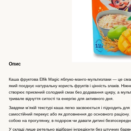
Опис
Каша фруктова Elfik Magic яблуко-манго-мультизлаки — це сма
який поєднує натуральну користь фруктів і цінність злаків. Ні
створює приємний солодкий смак без додавання цукру, а мульт
тривале відчуття ситості та енергію для активного дня.
Завдяки м’якій текстурі каша легко засвоюється і підходить дл
самостійний перекус або як доповнення до основного раціону.
собою на прогулянку, в подорож чи давати дитині безпосереднь
У складі лише ретельно відібрані інгредієнти без штучних барвн