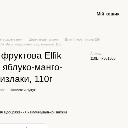
Мій кошик
яче харчування
Дитячі пюре та соки
Дитячі пюре та соки Elfik
lfik Magic яблуко-манго-мультизлаки, 110г
фруктова Elfik
Артикул
110Elfik361365
 яблуко-манго-
излаки, 110г
ості
Написати відгук
я відображення накопичувальної знижки