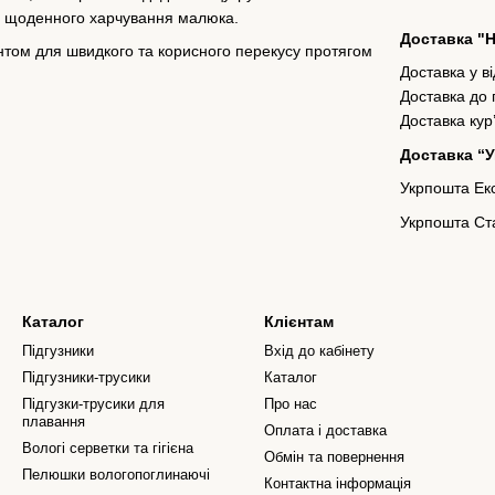
ля щоденного харчування малюка.
Доставка "
іантом для швидкого та корисного перекусу протягом
Доставка у в
Доставка до
Доставка кур
Доставка “
Укрпошта Екс
Укрпошта Ста
Каталог
Клієнтам
Підгузники
Вхід до кабінету
Підгузники-трусики
Каталог
Підгузки-трусики для
Про нас
плавання
Оплата і доставка
Вологі серветки та гігієна
Обмін та повернення
Пелюшки вологопоглинаючі
Контактна інформація