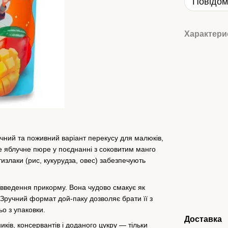
Повідом
Характери
чний та поживний варіант перекусу для малюків,
жне яблучне пюре у поєднанні з соковитим манго
излаки (рис, кукурудза, овес) забезпечують
я введення прикорму. Вона чудово смакує як
 Зручний формат дой-паку дозволяє брати її з
о з упаковки.
Доставка
иків, консервантів і доданого цукру — тільки