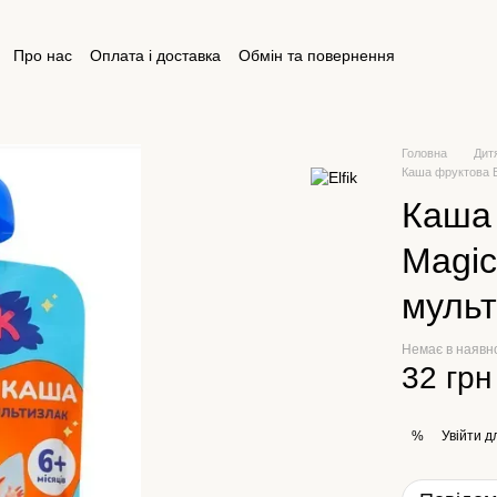
Про нас
Оплата і доставка
Обмін та повернення
ктна інформація
Відгуки про магазин
Публічна оферта
Головна
Дит
Каша фруктова E
Каша 
Magic
мульт
Немає в наявн
32 грн
Увійти
дл
%