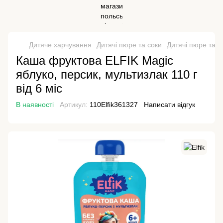
Дитяче харчування
Дитячі пюре та соки
Дитячі пюре та со
Каша фруктова ELFIK Magic
яблуко, персик, мультизлак 110 г
від 6 міс
В наявності
Артикул:
110Elfik361327
Написати відгук