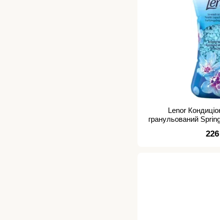
Lenor Кондиціо
гранульований Spring
шт
226