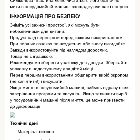
Силіконова пластина легко чиститься. Його безпечно
мити в посудомийній машині, заощаджуючи час і енергію.
ІНФОРМАЦІЯ ПРО БЕЗПЕКУ
Зніміть усі захисні пристрої, які можуть бути
небезпечними для дитини.
Продукт слід перевіряти перед кожним використанням.
При перших ознаках пошкодження або зносу викидайте.
Завжди використовуйте під наглядом дорослих.
Товар не є іграшкою.
Рекомендуємо зберегти упаковку для довідки. Зберігайте
упаковку в недоступному для дітей місці.
Перед першим використанням обшпарити виріб окропом
(не кип'ятити!) і висушити.
Якщо миєте в посудомийній машині, вийміть відразу після
завершення програми та висушіть. Якщо залишити виріб
у посудомийній машині після миття, це може призвести
до деформації.
Технічні дані
Матеріал: силікон