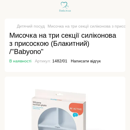
Дитячий посуд
Мисочка на три секції силіконова з присос
Мисочка на три секції силіконова
з присоскою (Блакитний)
/"Babyono"
В наявності
Артикул:
1482/01
Написати відгук