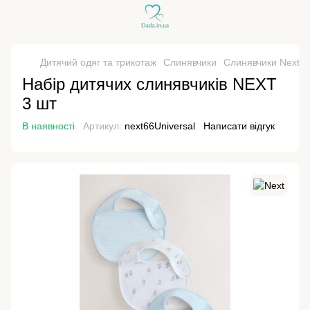
Дитячий одяг та трикотаж
Слинявчики
Слинявчики Next
Набір дитячих слинявчиків NEXT
3 шт
В наявності
Артикул:
next66Universal
Написати відгук