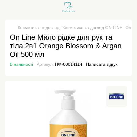
Косметика та догляд
Косметика та догляд ON LINE
On Li
On Line Мило рідке для рук та
тіла 2в1 Orange Blossom & Argan
Oil 500 мл
В наявності
Артикул:
НФ-00014114
Написати відгук