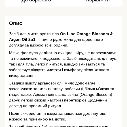
Опис
Засіб для миття рук та тіла
On Line Orange Blossom &
Argan Oil 2в1
— ніжне рідке мило для щоденного
догляду за шкірою всієї родини.
М’яка формула делікатно очищає шкіру, не пересушуючи
та не викликаючи подразнень. Засіб підходить як для рук,
так і для тіла, легко піниться, швидко змивається та
забезпечує відчуття чистоти і комфорту після кожного
використання.
Завдяки вмісту арганової олії мило допомагає
зволожувати та живити шкіру, роблячи її більш м’якою та
гладенькою. Аромат квітів апельсина (Orange Blossom)
дарує легкий свіжий настрій і перетворює щоденний
догляд на приємний ритуал.
Після використання шкіра залишається доглянутою,
ніжною та приємною на дотик.
Зручний формат 2в1 дозволяє використовувати один