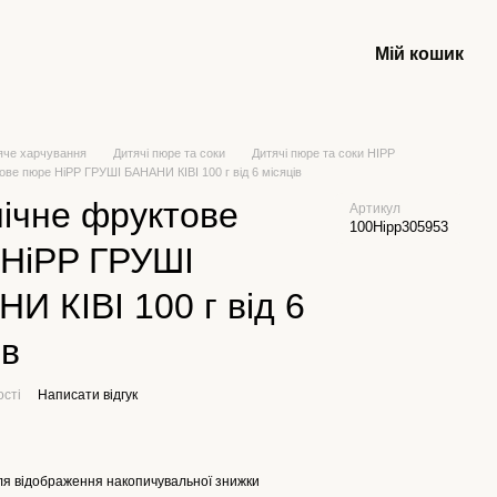
Мій кошик
яче харчування
Дитячі пюре та соки
Дитячі пюре та соки HIPP
ове пюре HiPP ГРУШІ БАНАНИ КІВІ 100 г від 6 місяців
ічне фруктове
Артикул
100Hipp305953
 HiPP ГРУШІ
И КІВІ 100 г від 6
ів
ості
Написати відгук
я відображення накопичувальної знижки