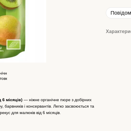
Повідом
Характери
д 6 місяців)
— ніжне органічне пюре з добірних
, барвників і консервантів. Легко засвоюється та
екус для малюків від 6 місяців.