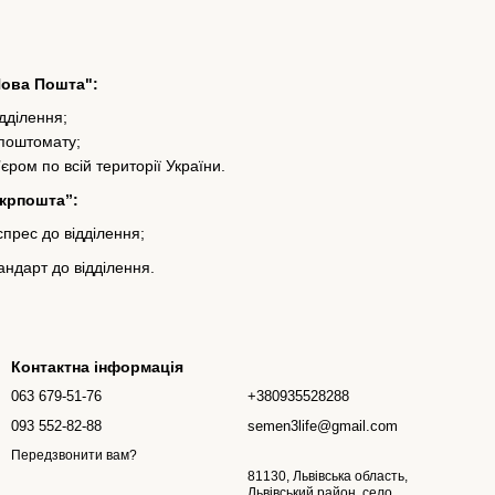
Нова Пошта":
ідділення;
 поштомату;
’єром по всій території України.
Укрпошта”:
прес до відділення;
ндарт до відділення.
Контактна інформація
063 679-51-76
+380935528288
093 552-82-88
semen3life@gmail.com
Передзвонити вам?
81130, Львівська область,
Львівський район, село