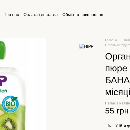
Про нас
Оплата і доставка
Обмін та повернення
ктна інформація
Відгуки про магазин
Публічна оферта
Головна
Дит
Органічне фрукт
Орган
пюре
БАНАН
місяц
Немає в наявн
55 грн
Увійти
дл
%