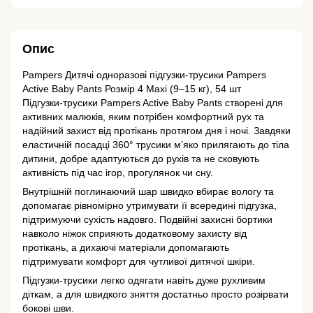
Опис
Pampers
Дитячі одноразові підгузки-трусики Pampers
Active Baby Pants Розмір 4 Maxi (9–15 кг), 54 шт
Підгузки-трусики Pampers Active Baby Pants створені для
активних малюків, яким потрібен комфортний рух та
надійний захист від протікань протягом дня і ночі. Завдяки
еластичній посадці 360° трусики м’яко прилягають до тіла
дитини, добре адаптуються до рухів та не сковують
активність під час ігор, прогулянок чи сну.
Внутрішній поглинаючий шар швидко вбирає вологу та
допомагає рівномірно утримувати її всередині підгузка,
підтримуючи сухість надовго. Подвійні захисні бортики
навколо ніжок сприяють додатковому захисту від
протікань, а дихаючі матеріали допомагають
підтримувати комфорт для чутливої дитячої шкіри.
Підгузки-трусики легко одягати навіть дуже рухливим
діткам, а для швидкого зняття достатньо просто розірвати
бокові шви.