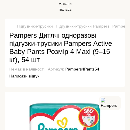
Підгузники-трусики
Підгузники-трусики Pampers
Pampers Д
Pampers Дитячі одноразові
підгузки-трусики Pampers Active
Baby Pants Розмір 4 Maxi (9–15
кг), 54 шт
Немає в наявності
Артикул:
Pampers4Pants54
Написати відгук