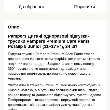
До обраного
Порівняти
Опис
Pampers
Дитячі одноразові підгузки-
трусики Pampers Premium Care Pants
Розмір 5 Junior (11–17 кг), 34 шт
Підгузки-трусики Pampers Premium Care Pants створені
для активних малюків, яким потрібні комфорт, м’якість та
надійний захист щодня. Завдяки еластичному пояску
360° трусики легко адаптуються до рухів дитини,
комфортно прилягають до тіла та не перетискають
животик.
Ультрам’які матеріали Premium Care ніжно контактують зі
шкірою малюка, а внутрішній поглинаючий шар швидко
вбирає вологу та допомагає підтримувати сухість надовго.
Повітропроникні шари сприяють циркуляції повітря та
допомагають зберігати комфорт для чутливої дитячої
шкіри.