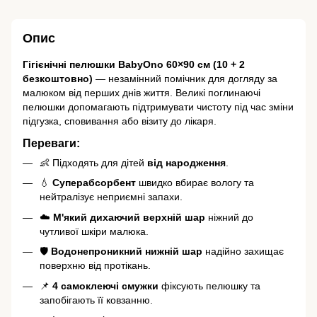
Опис
Гігієнічні пелюшки BabyOno 60×90 см (10 + 2
безкоштовно)
— незамінний помічник для догляду за
малюком від перших днів життя. Великі поглинаючі
пелюшки допомагають підтримувати чистоту під час зміни
підгузка, сповивання або візиту до лікаря.
Переваги:
👶 Підходять для дітей
від народження
.
💧
Суперабсорбент
швидко вбирає вологу та
нейтралізує неприємні запахи.
☁️
М'який дихаючий верхній шар
ніжний до
чутливої шкіри малюка.
🛡️
Водонепроникний нижній шар
надійно захищає
поверхню від протікань.
📌
4 самоклеючі смужки
фіксують пелюшку та
запобігають її ковзанню.