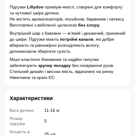
Підгузки
Lillydoo
преміум-якості, створені для комфорту
та чутливої шкіри дитини.
Не містять ароматизаторів, лосьйонів, барвників і латексу.
Виготовлені з вибіленої целюлози
без хлору.
Внутрішній шар з бавовни — м’який і дихаючий, приємний
до шкіри. Підгузки мають
потрійні канали
, які добре
вбирають та рівномірно розподіляють вологу,
допомагаючи зберігати сухість.
Міцні еластичні боковинки та надійні липучки
забезпечують
зручну посадку
без сковування рухів.
Стильний дизайн і висока якість, відзначені на ринку
Німеччини та країн ЄС.
Характеристики
Вага дитини
11-16 кг
Розмір
5
підгузка
Кількість в
25 шт