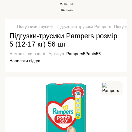
Підгузники-трусики
Підгузники-трусики Pampers
Підгузки-
Підгузки-трусики Pampers розмір
5 (12-17 кг) 56 шт
Немає в наявності
Артикул:
Pampers5Pants56
Написати відгук