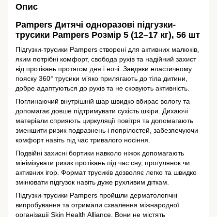
Опис
Pampers
Дитячі одноразові підгузки-
трусики Pampers Розмір 5 (12–17 кг), 56 шт
Підгузки-трусики Pampers створені для активних малюків,
яким потрібні комфорт, свобода рухів та надійний захист
від протікань протягом дня і ночі. Завдяки еластичному
пояску 360° трусики м’яко прилягають до тіла дитини,
добре адаптуються до рухів та не сковують активність.
Поглинаючий внутрішній шар швидко вбирає вологу та
допомагає довше підтримувати сухість шкіри. Дихаючі
матеріали сприяють циркуляції повітря та допомагають
зменшити ризик подразнень і попрілостей, забезпечуючи
комфорт навіть під час тривалого носіння.
Подвійні захисні бортики навколо ніжок допомагають
мінімізувати ризик протікань під час сну, прогулянок чи
активних ігор. Формат трусиків дозволяє легко та швидко
змінювати підгузок навіть дуже рухливим діткам.
Підгузки-трусики Pampers пройшли дерматологічні
випробування та отримали схвалення міжнародної
організації Skin Health Alliance. Вони не містять