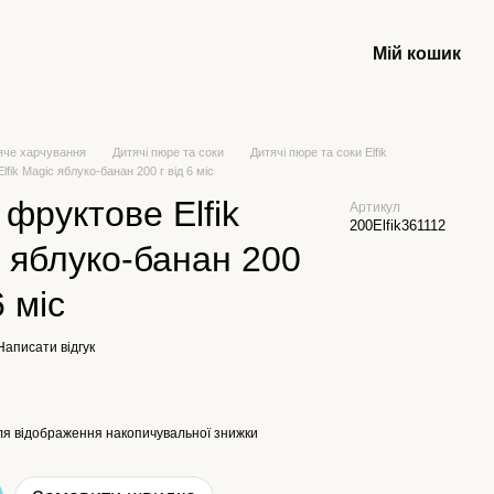
Мій кошик
яче харчування
Дитячі пюре та соки
Дитячі пюре та соки Elfik
fik Magic яблуко-банан 200 г від 6 міс
фруктове Elfik
Артикул
200Elfik361112
 яблуко-банан 200
6 міс
Написати відгук
я відображення накопичувальної знижки