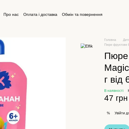
Про нас
Оплата і доставка
Обмін та повернення
ктна інформація
Відгуки про магазин
Публічна оферта
Головна
Дит
Пюре фруктове El
Пюре 
Magic
г від 
В наявності
47 грн
Увійти
дл
%