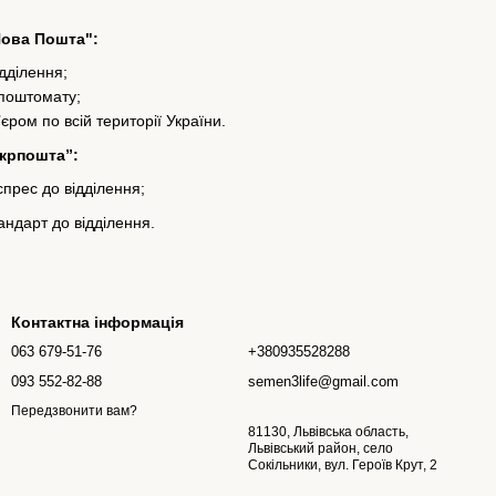
Нова Пошта":
ідділення;
 поштомату;
’єром по всій території України.
Укрпошта”:
прес до відділення;
ндарт до відділення.
Контактна інформація
063 679-51-76
+380935528288
093 552-82-88
semen3life@gmail.com
Передзвонити вам?
81130, Львівська область,
Львівський район, село
Сокільники, вул. Героїв Крут, 2