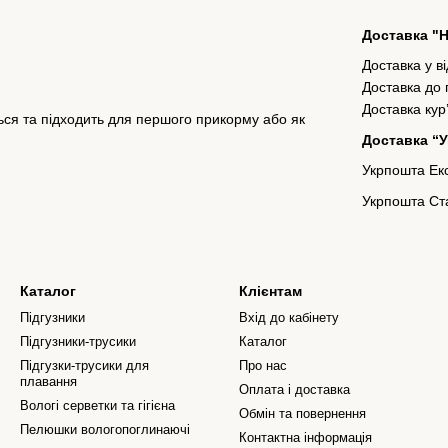
Доставка "
Доставка у в
Доставка до
Доставка кур
ся та підходить для першого прикорму або як
Доставка “
Укрпошта Екс
Укрпошта Ста
Каталог
Клієнтам
Підгузники
Вхід до кабінету
Підгузники-трусики
Каталог
Підгузки-трусики для
Про нас
плавання
Оплата і доставка
Вологі серветки та гігієна
Обмін та повернення
Пелюшки вологопоглинаючі
Контактна інформація