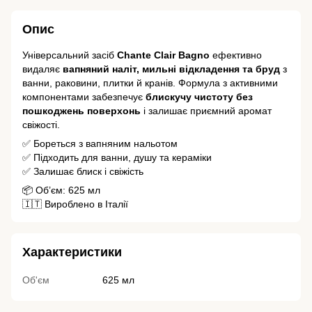
Опис
Універсальний засіб
Chante Clair Bagno
ефективно
видаляє
вапняний наліт, мильні відкладення та бруд
з
ванни, раковини, плитки й кранів. Формула з активними
компонентами забезпечує
блискучу чистоту без
пошкоджень поверхонь
і залишає приємний аромат
свіжості.
✅ Бореться з вапняним нальотом
✅ Підходить для ванни, душу та кераміки
✅ Залишає блиск і свіжість
📦 Об’єм: 625 мл
🇮🇹 Вироблено в Італії
Характеристики
Об'єм
625 мл