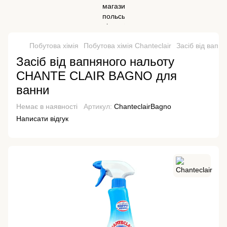
Побутова хімія
Побутова хімія Chanteclair
Засіб від вап
Засіб від вапняного нальоту
CHANTE CLAIR BAGNO для
ванни
Немає в наявності
Артикул:
ChanteclairBagno
Написати відгук