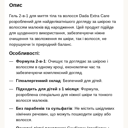
Опис
Гель 2-в-1 для миття тіла та волосся Dada Extra Care
розроблений для найделікатнішого догляду за шкірою та
волоссям малюків від народження. Цей продукт підійде
для щоденного використання, забезпечуючи ніжне
очищення та зволоження як шкіри, так і волосся, не
порушуючи їх природний баланс.
Особливості:
Формула 2-в-1
: Очищує та доглядає за шкірою і
волоссям в одному кроці, економлячи час та
забезпечуючи комплексний догляд.
Гіпоалергенний склад
: Безпечний для дітей.
Підходить для дітей з 1 місяця
: Формула,
розроблена спеціально для ніжної шкіри та тонкого
волосся малюків.
Без парабенів та сульфатів
: Не містить шкідливих
хімічних речовин, що можуть пошкодити шкіру або
волосся.
Основні діючі речовини:
Синбіотик (пребіотик +