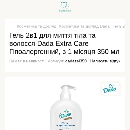
Косметика та догляд
Косметика та догляд Dada
Гель 2в1
Гель 2в1 для миття тіла та
волосся Dada Extra Care
Гіпоалергенний, з 1 місяця 350 мл
Немає в наявності
Артикул:
dadazel350
Написати відгук