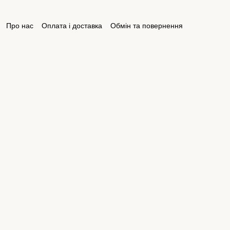
Про нас
Оплата і доставка
Обмін та повернення
ктна інформація
Відгуки про магазин
Публічна оферта