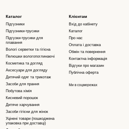
Каталог
Клієнтам
Підгузники
Вхід до кабінету
Підгузники-трусики
Каталог
Підгузки-трусики для
Про нас
плавання
Оплата і доставка
Вологі серветки та гігієна
Обмін та повернення
Пелюшки вологопоглинаючі
Контактна інформація
Косметика та догляд
Відгуки про магазин
Аксесуари для догляду
Публічна оферта
Дитячий одяг та трикотаж
Засоби для прання
Ми в соцмережах
Побутова хімія
Кисневий порошок
Дитяче харчування
Засоби гігієни для жінок
Уцінені товари (пошкоджена
упаковка при доставці)