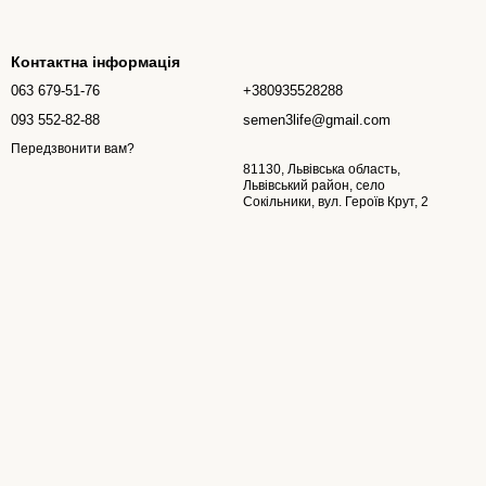
Контактна інформація
063 679-51-76
+380935528288
093 552-82-88
semen3life@gmail.com
Передзвонити вам?
81130, Львівська область,
Львівський район, село
Сокільники, вул. Героїв Крут, 2