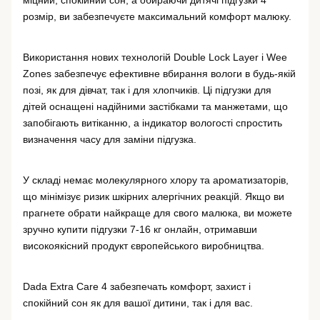
міцний, спокійний сон, а обираючи дитячі підгузки 4 
розмір, ви забезпечуєте максимальний комфорт малюку.
Використання нових технологій Double Lock Layer і Wee 
Zones забезпечує ефективне вбирання вологи в будь-якій 
позі, як для дівчат, так і для хлопчиків. Ці підгузки для 
дітей оснащені надійними застібками та манжетами, що 
запобігають витіканню, а індикатор вологості спростить 
визначення часу для заміни підгузка.
У складі немає молекулярного хлору та ароматизаторів, 
що мінімізує ризик шкірних алергічних реакцій. Якщо ви 
прагнете обрати найкраще для свого малюка, ви можете 
зручно купити підгузки 7-16 кг онлайн, отримавши 
високоякісний продукт європейського виробництва.
Dada Extra Care 4 забезпечать комфорт, захист і 
спокійний сон як для вашої дитини, так і для вас.