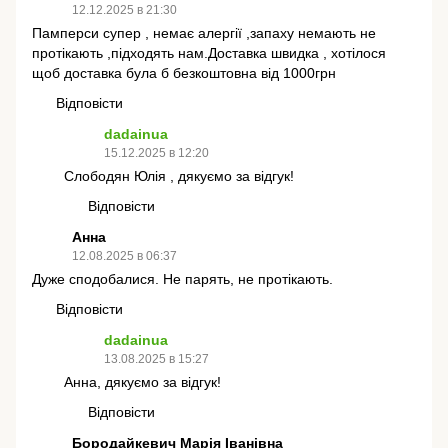
12.12.2025 в 21:30
Памперси супер , немає алергії ,запаху немають не
протікають ,підходять нам.Доставка швидка , хотілося
щоб доставка була б безкоштовна від 1000грн
Відповісти
dadainua
15.12.2025 в 12:20
Слободян Юлія , дякуємо за відгук!
Відповісти
Анна
12.08.2025 в 06:37
Дуже сподобалися. Не парять, не протікають.
Відповісти
dadainua
13.08.2025 в 15:27
Анна, дякуємо за відгук!
Відповісти
Бородайкевич Марія Іванівна