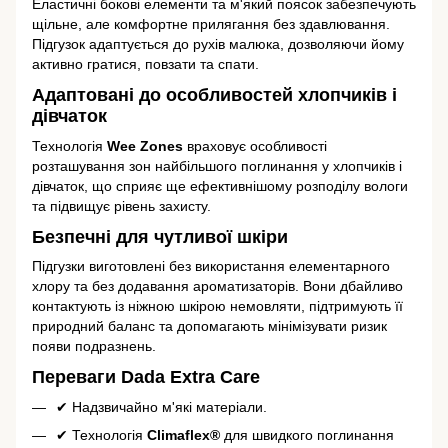
Еластичні бокові елементи та м'який поясок забезпечують
щільне, але комфортне прилягання без здавлювання.
Підгузок адаптується до рухів малюка, дозволяючи йому
активно гратися, повзати та спати.
Адаптовані до особливостей хлопчиків і
дівчаток
Технологія
Wee Zones
враховує особливості
розташування зон найбільшого поглинання у хлопчиків і
дівчаток, що сприяє ще ефективнішому розподілу вологи
та підвищує рівень захисту.
Безпечні для чутливої шкіри
Підгузки виготовлені без використання елементарного
хлору та без додавання ароматизаторів. Вони дбайливо
контактують із ніжною шкірою немовляти, підтримують її
природний баланс та допомагають мінімізувати ризик
появи подразнень.
Переваги Dada Extra Care
✔ Надзвичайно м'які матеріали.
✔ Технологія
Climaflex®
для швидкого поглинання