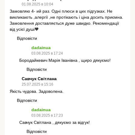
01.08.2025 в 10:04
Замовляю 4- ий раз. Одні плюси в цих підгузках. Не
викликають ,алергії ,не протікають і ціна досить приємна.
Замовлення доставляється дуже швидко. Рекомендації
від усієї душі🧡
Відповісти
dadainua
03.08.2025 в 17:24
Бородайкевич Марія Іванівна , щиро дякуємо!
Відповісти
Савчук Світлана
25.07.2025 в 15:16
Якість чудова. Задоволена.
Відповісти
dadainua
03.08.2025 в 17:23
Савчук Світлана , дякуємо за відгук!
Відповісти