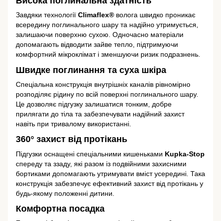
Висока поглинальна здатність
Завдяки технології
Climaflex®
волога швидко проникає
всередину поглинального шару та надійно утримується,
залишаючи поверхню сухою. Одночасно матеріали
допомагають відводити зайве тепло, підтримуючи
комфортний мікроклімат і зменшуючи ризик подразнень.
Швидке поглинання та суха шкіра
Спеціальна конструкція внутрішніх каналів рівномірно
розподіляє рідину по всій поверхні поглинального шару.
Це дозволяє підгузку залишатися тонким, добре
прилягати до тіла та забезпечувати надійний захист
навіть при тривалому використанні.
360° захист від протікань
Підгузки оснащені спеціальними кишеньками
Kupka-Stop
спереду та ззаду, які разом із подвійними захисними
бортиками допомагають утримувати вміст усередині. Така
конструкція забезпечує ефективний захист від протікань у
будь-якому положенні дитини.
Комфортна посадка