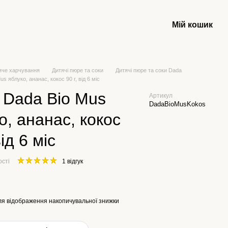
Мій кошик
яче харчування
Дитячі пюре та соки
Дитячі пюре та соки Dada
s яблуко, ананас, кокос 90 г, від 6 міс
 Dada Bio Mus
Артикул
DadaBioMusKokos
о, ананас, кокос
від 6 міс
ості
1 відгук
я відображення накопичувальної знижки