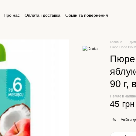
Про нас
Оплата і доставка
Обмін та повернення
ктна інформація
Відгуки про магазин
Публічна оферта
Головна
Дит
Пюре Dada Bio Mu
Пюре
яблук
90 г, 
Немає в наявн
45 грн
Увійти
дл
%