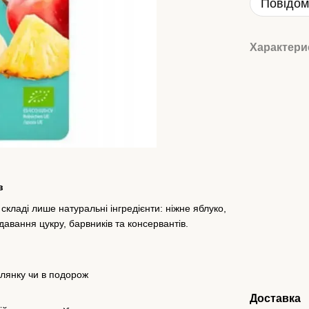
Повідом
Характери
в
кладі лише натуральні інгредієнти: ніжне яблуко,
авання цукру, барвників та консервантів.
улянку чи в подорож
Доставка