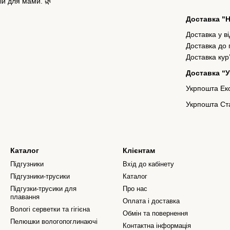
ій для мами. 🌿
Доставка "
Доставка у в
Доставка до
Доставка кур
Доставка “
Укрпошта Екс
Укрпошта Ста
Каталог
Клієнтам
Підгузники
Вхід до кабінету
Підгузники-трусики
Каталог
Підгузки-трусики для
Про нас
плавання
Оплата і доставка
Вологі серветки та гігієна
Обмін та повернення
Пелюшки вологопоглинаючі
Контактна інформація