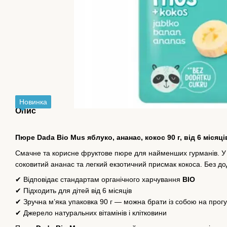
Новинка
Опис
Пюре Dada Bio Mus яблуко, ананас, кокос 90 г, від 6 місяці
Смачне та корисне фруктове пюре для найменших гурманів. У с
соковитий ананас та легкий екзотичний присмак кокоса. Без дод
✔ Відповідає стандартам органічного харчування
BIO
✔ Підходить для дітей від 6 місяців
✔ Зручна м’яка упаковка 90 г — можна брати із собою на прог
✔ Джерело натуральних вітамінів і клітковини