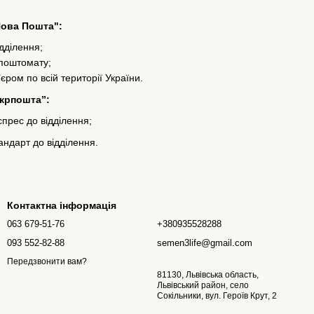
Нова Пошта":
ідділення;
 поштомату;
’єром по всій території України.
Укрпошта”:
прес до відділення;
ндарт до відділення.
Контактна інформація
063 679-51-76
+380935528288
093 552-82-88
semen3life@gmail.com
Передзвонити вам?
81130, Львівська область,
Львівський район, село
Сокільники, вул. Героїв Крут, 2