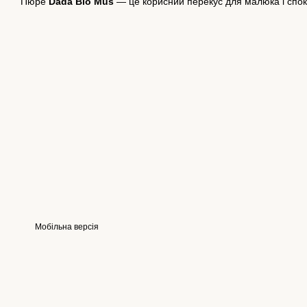
Пюре
Dada Bio Mus
— це корисний перекус для малюка і спок
Мобільна версія